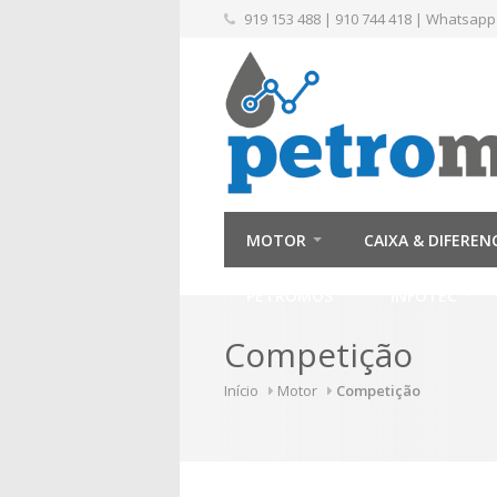
919 153 488
|
910 744 418
|
Whatsapp
MOTOR
CAIXA & DIFEREN
PETROMÓS
INFOTEC
Competição
Início
Motor
Competição