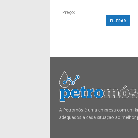
Preço:
FILTRAR
A Petromós é uma empresa com um know
adequados a cada situação ao melhor 