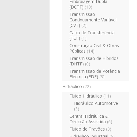
Embraiagem Dupla
(DCTF)
(10)
Transmissão
Continuamente Variável
(CVT)
(2)
Caixa de Transferência
(TCF)
(1)
Construção Civil & Obras
Públicas
(14)
Transmissão de Híbridos
(DHTF)
(0)
Transmissão de Potência
Eléctrica (EDF)
(3)
Hidráulico
(22)
Fluido Hidráulico
(11)
Hidráulico Automotive
(3)
Central Hidráulica &
Direcção Assistida
(6)
Fluido de Travões
(3)
Hidráulico Industrial
(6)