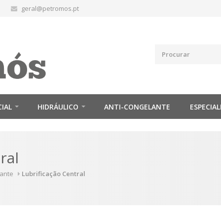
geral@petromos.pt
CIAL
HIDRÁULICO
ANTI-CONGELANTE
ESPECIAL
ral
cante
Lubrificação Central