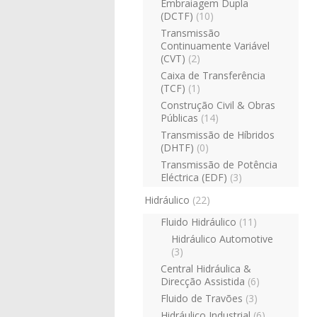
Embraiagem Dupla
(DCTF)
(10)
Transmissão
Continuamente Variável
(CVT)
(2)
Caixa de Transferência
(TCF)
(1)
Construção Civil & Obras
Públicas
(14)
Transmissão de Híbridos
(DHTF)
(0)
Transmissão de Potência
Eléctrica (EDF)
(3)
Hidráulico
(22)
Fluido Hidráulico
(11)
Hidráulico Automotive
(3)
Central Hidráulica &
Direcção Assistida
(6)
Fluido de Travões
(3)
Hidráulico Industrial
(6)