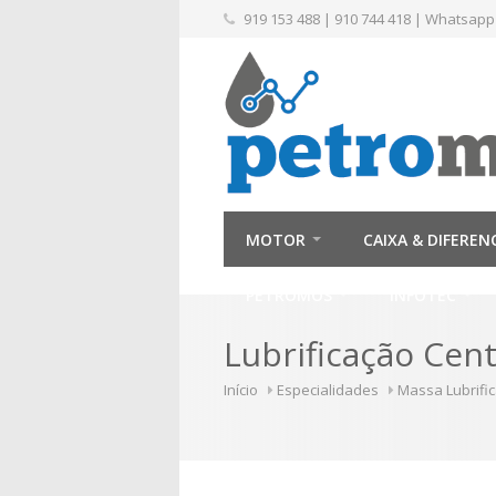
919 153 488
|
910 744 418
|
Whatsapp
MOTOR
CAIXA & DIFEREN
PETROMÓS
INFOTEC
Lubrificação Cent
Início
Especialidades
Massa Lubrifi