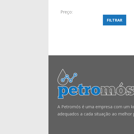
Preço:
FILTRAR
A Petromós é uma empresa com um know
adequados a cada situação ao melhor 