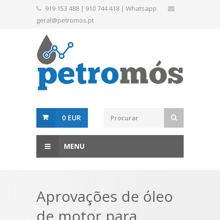
919 153 488
|
910 744 418
|
Whatsapp
geral@petromos.pt
0 EUR
MENU
Aprovações de óleo
de motor para