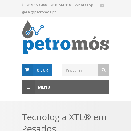
919 153 488
|
910 744 418
|
Whatsapp
geral@petromos.pt
0 EUR
MENU
Tecnologia XTL® em
Pesados