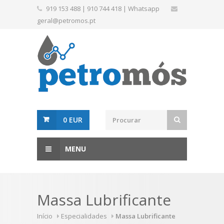
919 153 488
|
910 744 418
|
Whatsapp
geral@petromos.pt
0 EUR
MENU
Massa Lubrificante
Início
Especialidades
Massa Lubrificante