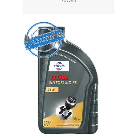
70W80