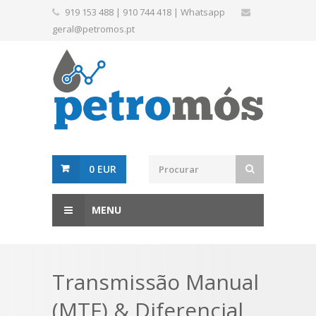
919 153 488
|
910 744 418
|
Whatsapp
geral@petromos.pt
0 EUR
MENU
Transmissão Manual
(MTF) & Diferencial