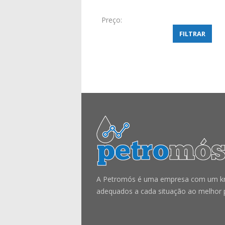
Preço:
FILTRAR
A Petromós é uma empresa com um know
adequados a cada situação ao melhor 