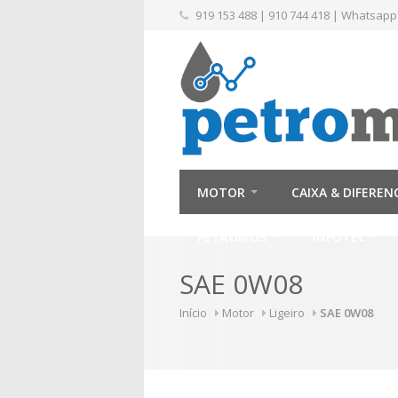
919 153 488
|
910 744 418
|
Whatsapp
MOTOR
CAIXA & DIFEREN
PETROMÓS
INFOTEC
SAE 0W08
Início
Motor
Ligeiro
SAE 0W08