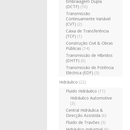
Embraiagem Dupla
(DCTF)
(10)
Transmissão
Continuamente Variável
(CVT)
(2)
Caixa de Transferência
(TCF)
(1)
Construção Civil & Obras
Públicas
(14)
Transmissão de Híbridos
(DHTF)
(0)
Transmissão de Potência
Eléctrica (EDF)
(3)
Hidráulico
(22)
Fluido Hidráulico
(11)
Hidráulico Automotive
(3)
Central Hidráulica &
Direcção Assistida
(6)
Fluido de Travões
(3)
Hidráulico Industrial
(6)