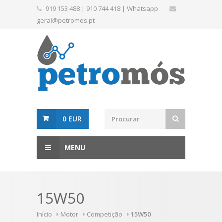
919 153 488
|
910 744 418
|
Whatsapp
geral@petromos.pt
0 EUR
MENU
15W50
Início
Motor
Competição
15W50