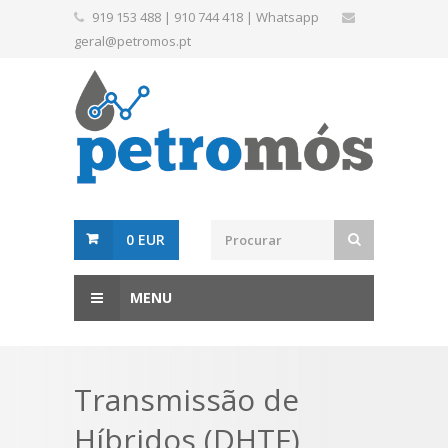
919 153 488
|
910 744 418
|
Whatsapp
geral@petromos.pt
0 EUR
MENU
Transmissão de
Híbridos (DHTF)