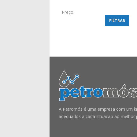
Preço:
FILTRAR
A Petromós é uma empresa com um know
adequados a cada situação ao melhor 