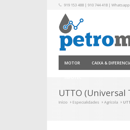
919 153 488
|
910 744 418
|
Whatsapp
MOTOR
CAIXA & DIFERENCI
INFOTEC
UTTO (Universal 
Início
Especialidades
Agrícola
UTT