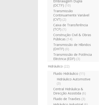
Embraiagem Dupla
(DCTF)
(10)
Transmissão
Continuamente Variável
(CVT)
(2)
Caixa de Transferência
(TCF)
(1)
Construção Civil & Obras
Públicas
(14)
Transmissão de Híbridos
(DHTF)
(0)
Transmissão de Potência
Eléctrica (EDF)
(3)
Hidráulico
(22)
Fluido Hidráulico
(11)
Hidráulico Automotive
(3)
Central Hidráulica &
Direcção Assistida
(6)
Fluido de Travões
(3)
Hidráulico Industrial
(6)