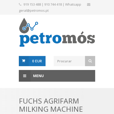
919 153 488
|
910 744 418
|
Whatsapp
geral@petromos.pt
0 EUR
MENU
FUCHS AGRIFARM
MILKING MACHINE