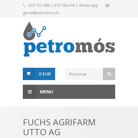
919 153 488
|
910 744 418
|
Whatsapp
geral@petromos.pt
0 EUR
MENU
FUCHS AGRIFARM
UTTO AG