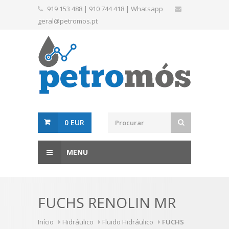
919 153 488
|
910 744 418
|
Whatsapp
geral@petromos.pt
0 EUR
MENU
FUCHS RENOLIN MR
Início
Hidráulico
Fluido Hidráulico
FUCHS