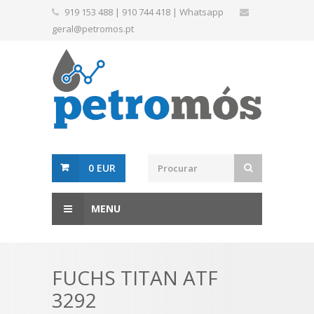
919 153 488
|
910 744 418
|
Whatsapp
geral@petromos.pt
0 EUR
MENU
FUCHS TITAN ATF
3292