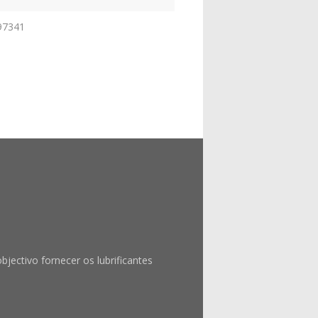
97341
ctivo fornecer os lubrificantes