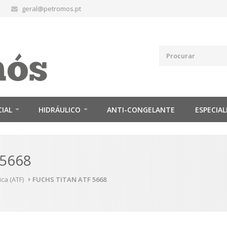
geral@petromos.pt
CIAL
HIDRÁULICO
ANTI-CONGELANTE
ESPECIAL
 5668
ca (ATF)
FUCHS TITAN ATF 5668