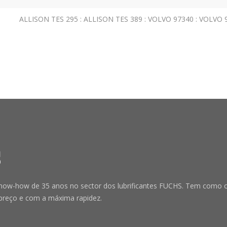
ALLISON TES 295 : ALLISON TES 389 : VOLVO 97340 : VOLVO 
-how de 35 anos no sector dos lubrificantes FUCHS. Tem como obje
preço e com a máxima rapidez.