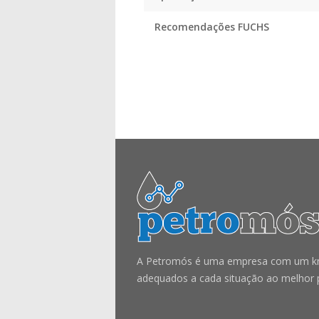
Recomendações FUCHS
A Petromós é uma empresa com um know
adequados a cada situação ao melhor 