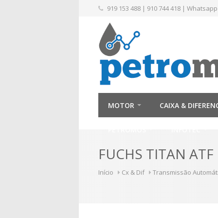
919 153 488
|
910 744 418
|
Whatsapp
MOTOR
CAIXA & DIFEREN
PETROMÓS
INFOTEC
FUCHS TITAN ATF
Início
Cx & Dif
Transmissão Automáti