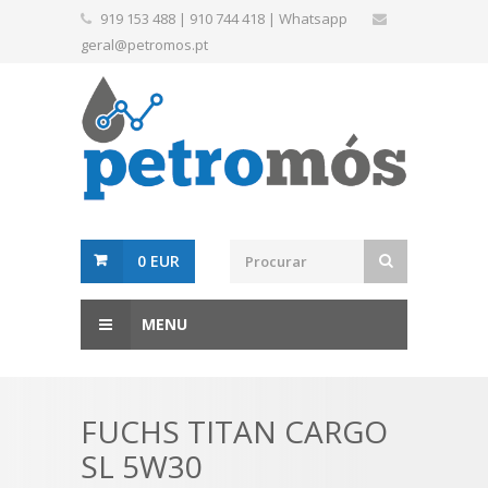
919 153 488
|
910 744 418
|
Whatsapp
geral@petromos.pt
0 EUR
MENU
FUCHS TITAN CARGO
SL 5W30