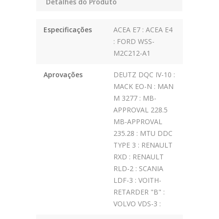
Detalhes do Produto
Especificações
ACEA E7 : ACEA E4
: FORD WSS-
M2C212-A1
Aprovações
DEUTZ DQC IV-10 :
MACK EO-N : MAN
M 3277 : MB-
APPROVAL 228.5
MB-APPROVAL
235.28 : MTU DDC
TYPE 3 : RENAULT
RXD : RENAULT
RLD-2 : SCANIA
LDF-3 : VOITH-
RETARDER "B" :
VOLVO VDS-3 :