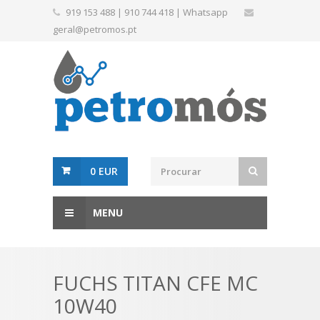
919 153 488
|
910 744 418
|
Whatsapp
geral@petromos.pt
0 EUR
MENU
FUCHS TITAN CFE MC
10W40