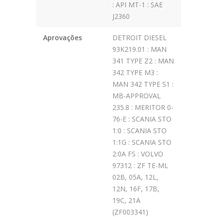
: API MT-1 : SAE
J2360
Aprovações
DETROIT DIESEL
93K219.01 : MAN
341 TYPE Z2 : MAN
342 TYPE M3 :
MAN 342 TYPE S1 :
MB-APPROVAL
235.8 : MERITOR 0-
76-E : SCANIA STO
1:0 : SCANIA STO
1:1G : SCANIA STO
2:0A FS : VOLVO
97312 : ZF TE-ML
02B, 05A, 12L,
12N, 16F, 17B,
19C, 21A
(ZF003341)