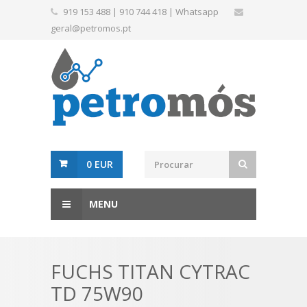
919 153 488
|
910 744 418
|
Whatsapp
geral@petromos.pt
0 EUR
MENU
FUCHS TITAN CYTRAC
TD 75W90