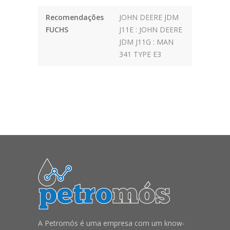
Recomendações
JOHN DEERE JDM
FUCHS
J11E : JOHN DEERE
JDM J11G : MAN
341 TYPE E3
A Petromós é uma empresa com um know-