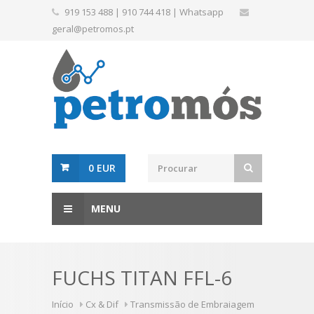
919 153 488
|
910 744 418
|
Whatsapp
geral@petromos.pt
0 EUR
MENU
FUCHS TITAN FFL-6
Início
Cx & Dif
Transmissão de Embraiagem