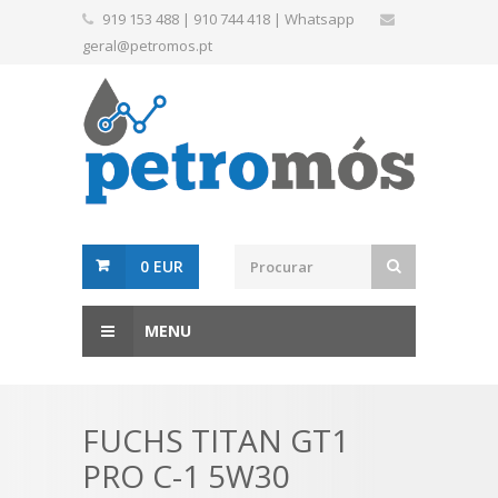
919 153 488
|
910 744 418
|
Whatsapp
geral@petromos.pt
0 EUR
MENU
FUCHS TITAN GT1
PRO C-1 5W30