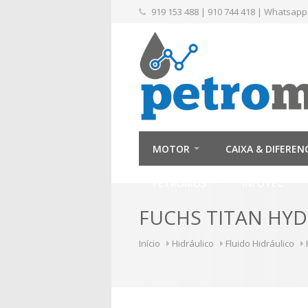
919 153 488
|
910 744 418
|
Whatsapp
MOTOR
CAIXA & DIFEREN
PETROMÓS
INFOTEC
FUCHS TITAN HYD
Início
Hidráulico
Fluido Hidráulico