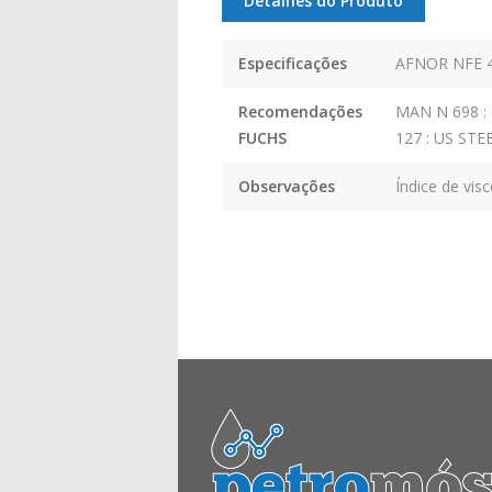
Detalhes do Produto
Especificações
AFNOR NFE 48
Recomendações
MAN N 698 :
FUCHS
127 : US STE
Observações
Índice de vis