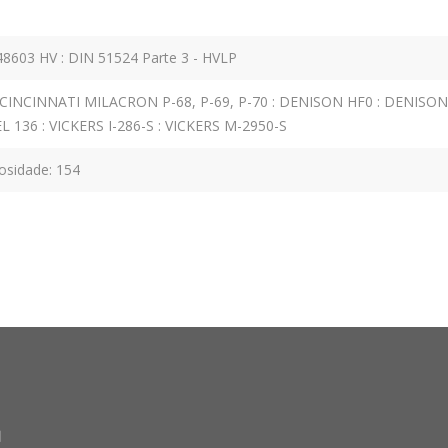
603 HV : DIN 51524 Parte 3 - HVLP
 CINCINNATI MILACRON P-68, P-69, P-70 : DENISON HF0 : DENISON
EL 136 : VICKERS I-286-S : VICKERS M-2950-S
cosidade: 154