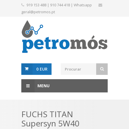
919 153 488
|
910 744 418
|
Whatsapp
geral@petromos.pt
0 EUR
MENU
FUCHS TITAN
Supersyn 5W40