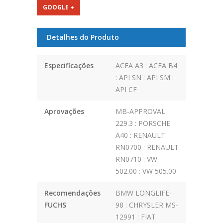
GOOGLE +
Detalhes do Produto
Especificações
ACEA A3 : ACEA B4
: API SN : API SM :
API CF
Aprovações
MB-APPROVAL
229.3 : PORSCHE
A40 : RENAULT
RN0700 : RENAULT
RN0710 : VW
502.00 : VW 505.00
Recomendações
BMW LONGLIFE-
FUCHS
98 : CHRYSLER MS-
12991 : FIAT