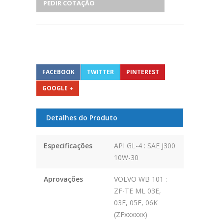
PEDIR COTAÇÃO
FACEBOOK
TWITTER
PINTEREST
GOOGLE +
Detalhes do Produto
Especificações
API GL-4 : SAE J300
10W-30
Aprovações
VOLVO WB 101 :
ZF-TE ML 03E,
03F, 05F, 06K
(ZFxxxxxx)