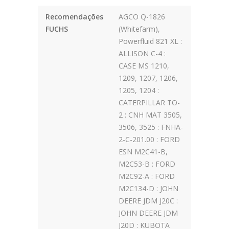
Recomendações
AGCO Q-1826
FUCHS
(Whitefarm),
Powerfluid 821 XL :
ALLISON C-4 :
CASE MS 1210,
1209, 1207, 1206,
1205, 1204 :
CATERPILLAR TO-
2 : CNH MAT 3505,
3506, 3525 : FNHA-
2-C-201.00 : FORD
ESN M2C41-B,
M2C53-B : FORD
M2C92-A : FORD
M2C134-D : JOHN
DEERE JDM J20C :
JOHN DEERE JDM
J20D : KUBOTA