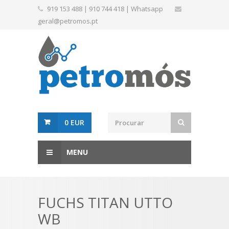
919 153 488
|
910 744 418
|
Whatsapp
geral@petromos.pt
0 EUR
MENU
FUCHS TITAN UTTO
WB