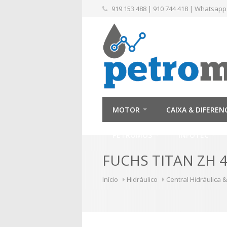
919 153 488
|
910 744 418
|
Whatsapp
MOTOR
CAIXA & DIFEREN
PETROMÓS
INFOTEC
FUCHS TITAN ZH 4
Início
Hidráulico
Central Hidráulica &