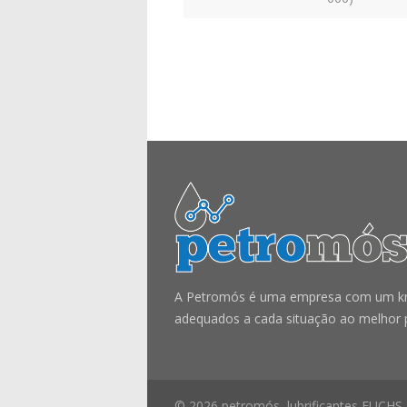
A Petromós é uma empresa com um know
adequados a cada situação ao melhor 
© 2026 petromós, lubrificantes FUCHS.