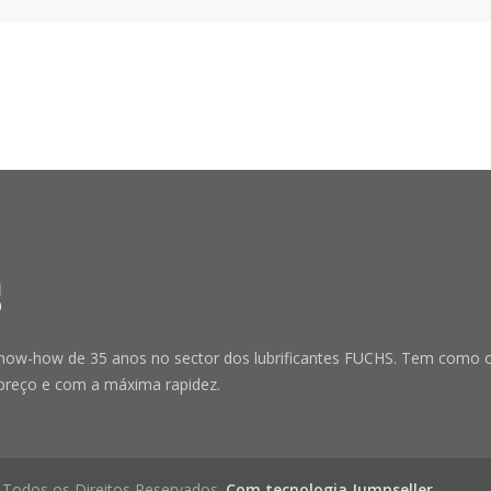
-how de 35 anos no sector dos lubrificantes FUCHS. Tem como obje
preço e com a máxima rapidez.
 Todos os Direitos Reservados.
Com tecnologia Jumpseller
.